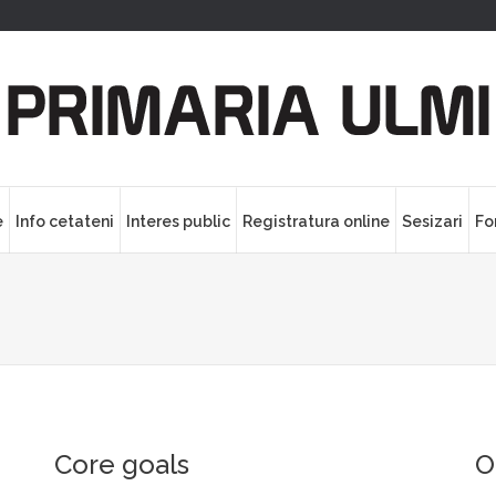
e
Info cetateni
Interes public
Registratura online
Sesizari
Fo
Core goals
O