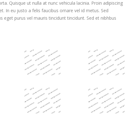
a. Quisque ut nulla at nunc vehicula lacinia. Proin adipiscing
et. In eu justo a felis faucibus ornare vel id metus. Sed
id
Curabitur pellentesque neque eget diam
s eget purus vel mauris tincidunt tincidunt. Sed et nibhbus
posuere
posuere porta glavrida lorem dolor ut nulla at
ris
nunc. Lorem ipsum dolor! Thank you very
much!
Jennifer Greenfield
writer & journalist