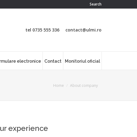
Search:
Search
tel 0735 555 336
contact@ulmi.ro
rmulare electronice
Contact
Monitoriul oficial
You are here:
Home
About company
ur experience