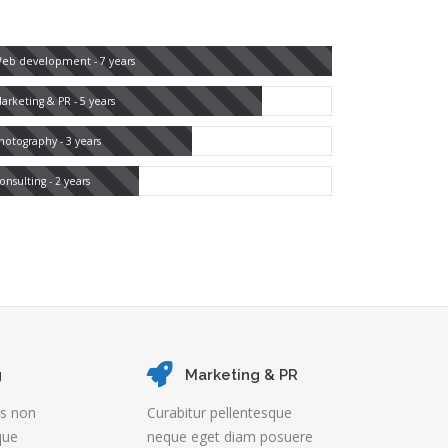
eb development - 7 years
arketing & PR - 5 years
hotography - 3 years
onsulting - 2 years
g
Marketing & PR
us non
Curabitur pellentesque
que
neque eget diam posuere