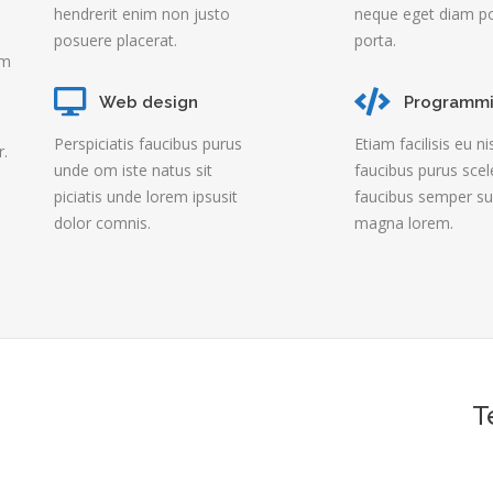
hendrerit enim non justo
neque eget diam p
posuere placerat.
porta.
im
Web design
Programm
Perspiciatis faucibus purus
Etiam facilisis eu ni
r.
unde om iste natus sit
faucibus purus scel
piciatis unde lorem ipsusit
faucibus semper sus
dolor comnis.
magna lorem.
T