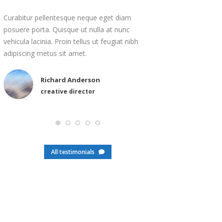
Curabitur pellentesque neque eget diam
Perspiciatis 
posuere porta. Quisque ut nulla at nunc
sit! Proin adip
vehicula lacinia. Proin tellus ut feugiat nibh
nibh adipiscin
adipiscing metus sit amet.
felis faucibus
Nicolas Bla
Richard Anderson
web develo
creative director
All testimonials