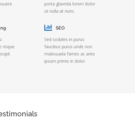
osuere
porta glavrida lorem dolor
ut nulla at nunc.
ing
SEO
si
Sed sodales in purus
e risque
faucibus purus unde non
cipit
malesuada fames ac ante
ipsum primis in dolor.
estimonials