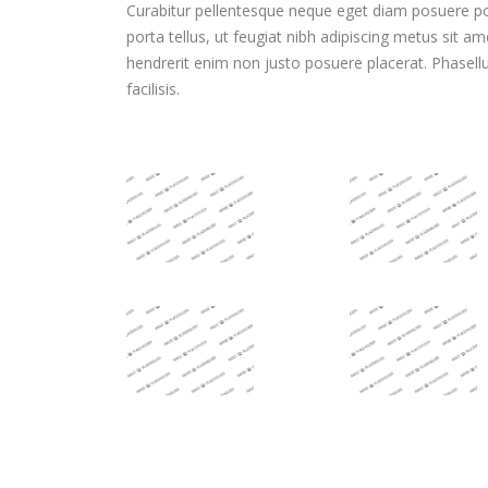
Curabitur pellentesque neque eget diam posuere port
porta tellus, ut feugiat nibh adipiscing metus sit am
Etiam facilisis eu nisi
In eu justo a felis faucibus ornare vel 
hendrerit enim non justo posuere placerat. Phasellu
roin semper suscipit
metus. Sed hendrerit enim non justo 
facilisis.
lacus semper vitae
placerat. Phasellus eget purus vel mau
to. Phasellus eget
tincidunt tincidunt. Sed et nibhbus
unt!
pellentesque facilisis.
Tiffany Firebird
photographer